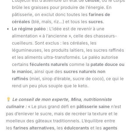
L’objectif est d’atteindre un état de
cétose
, où le corps
brûle les graisses pour produire de l’énergie. En
pâtisserie, on exclut donc toutes les
farines de
céréales
(blé, maïs, riz…) et tous les
sucres
.
Le régime paléo
: L’idée est de revenir à une
alimentation « à l’ancienne », celle des chasseurs-
cueilleurs. Sont exclus : les céréales, les
légumineuses, les produits laitiers, les sucres raffinés
et les aliments ultra-transformés. Le paléo autorise
certains
féculents naturels
comme la
patate douce ou
le manioc
, ainsi que des
sucres naturels non
raffinés
(miel, sirop d’érable, sucre de coco), ce qui le
rend un peu plus souple que le keto.
Le conseil de mon experte, Mina, nutritionniste
culinaire :
« Le plus grand défi en
pâtisserie saine
n’est
pas d’enlever le sucre, mais de recréer la texture et le
moelleux des gâteaux traditionnels. L’équilibre entre
les
farines alternatives
, les
édulcorants
et les
agents