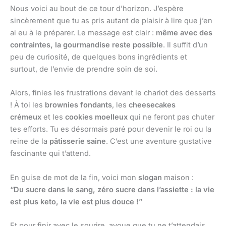
Nous voici au bout de ce tour d’horizon. J’espère
sincèrement que tu as pris autant de plaisir à lire que j’en
ai eu à le préparer. Le message est clair :
même avec des
contraintes, la gourmandise reste possible
. Il suffit d’un
peu de curiosité, de quelques bons ingrédients et
surtout, de l’envie de prendre soin de soi.
Alors, finies les frustrations devant le chariot des desserts
! À toi les
brownies fondants
, les
cheesecakes
crémeux
et les
cookies moelleux
qui ne feront pas chuter
tes efforts. Tu es désormais paré pour devenir le roi ou la
reine de la
pâtisserie saine
. C’est une aventure gustative
fascinante qui t’attend.
En guise de mot de la fin, voici mon
slogan
maison :
“Du sucre dans le sang, zéro sucre dans l’assiette : la vie
est plus keto, la vie est plus douce !”
Et pour finir avec le sourire, avoue que tu ne t’attendais