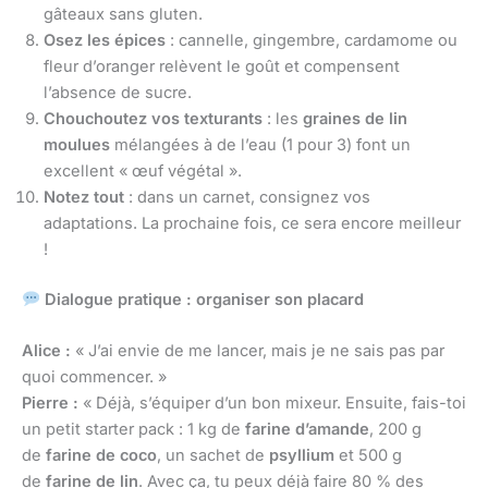
gâteaux sans gluten.
Osez les épices
: cannelle, gingembre, cardamome ou
fleur d’oranger relèvent le goût et compensent
l’absence de sucre.
Chouchoutez vos texturants
: les
graines de lin
moulues
mélangées à de l’eau (1 pour 3) font un
excellent « œuf végétal ».
Notez tout
: dans un carnet, consignez vos
adaptations. La prochaine fois, ce sera encore meilleur
!
Dialogue pratique : organiser son placard
Alice :
« J’ai envie de me lancer, mais je ne sais pas par
quoi commencer. »
Pierre :
« Déjà, s’équiper d’un bon mixeur. Ensuite, fais-toi
un petit starter pack : 1 kg de
farine d’amande
, 200 g
de
farine de coco
, un sachet de
psyllium
et 500 g
de
farine de lin
. Avec ça, tu peux déjà faire 80 % des