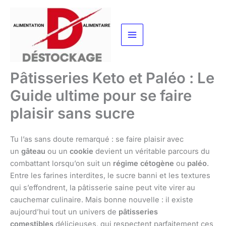
Aller
au
contenu
Pâtisseries Keto et Paléo : Le
Guide ultime pour se faire
plaisir sans sucre
Tu l’as sans doute remarqué : se faire plaisir avec
un
gâteau
ou un
cookie
devient un véritable parcours du
combattant lorsqu’on suit un
régime cétogène
ou
paléo
.
Entre les farines interdites, le sucre banni et les textures
qui s’effondrent, la pâtisserie saine peut vite virer au
cauchemar culinaire. Mais bonne nouvelle : il existe
aujourd’hui tout un univers de
pâtisseries
comestibles
délicieuses, qui respectent parfaitement ces