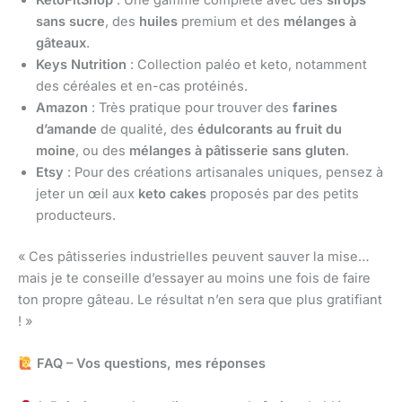
KetoFitShop
: Une gamme complète avec des
sirops
sans sucre
, des
huiles
premium et des
mélanges à
gâteaux
.
Keys Nutrition
: Collection paléo et keto, notamment
des céréales et en-cas protéinés.
Amazon
: Très pratique pour trouver des
farines
d’amande
de qualité, des
édulcorants au fruit du
moine
, ou des
mélanges à pâtisserie sans gluten
.
Etsy
: Pour des créations artisanales uniques, pensez à
jeter un œil aux
keto cakes
proposés par des petits
producteurs.
« Ces pâtisseries industrielles peuvent sauver la mise…
mais je te conseille d’essayer au moins une fois de faire
ton propre gâteau. Le résultat n’en sera que plus gratifiant
! »
FAQ – Vos questions, mes réponses