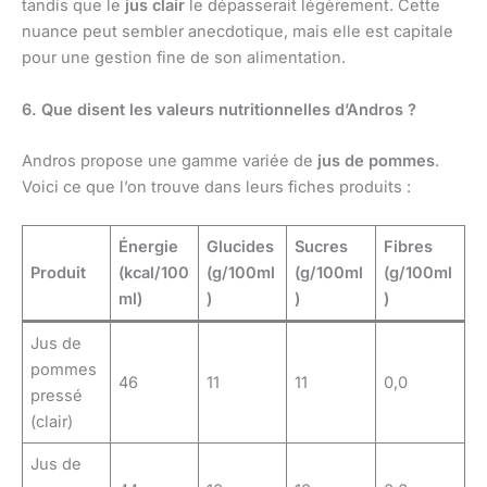
tandis que le
jus clair
le dépasserait légèrement. Cette
nuance peut sembler anecdotique, mais elle est capitale
pour une gestion fine de son alimentation.
6. Que disent les valeurs nutritionnelles d’Andros ?
Andros propose une gamme variée de
jus de pommes
.
Voici ce que l’on trouve dans leurs fiches produits :
Énergie
Glucides
Sucres
Fibres
Produit
(kcal/100
(g/100ml
(g/100ml
(g/100ml
ml)
)
)
)
Jus de
pommes
46
11
11
0,0
pressé
(clair)
Jus de