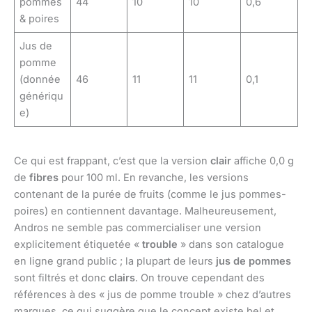
pommes
44
10
10
0,6
& poires
Jus de
pomme
(donnée
46
11
11
0,1
génériqu
e)
Ce qui est frappant, c’est que la version
clair
affiche 0,0 g
de
fibres
pour 100 ml. En revanche, les versions
contenant de la purée de fruits (comme le jus pommes-
poires) en contiennent davantage. Malheureusement,
Andros ne semble pas commercialiser une version
explicitement étiquetée «
trouble
» dans son catalogue
en ligne grand public ; la plupart de leurs
jus de pommes
sont filtrés et donc
clairs
. On trouve cependant des
références à des « jus de pomme trouble » chez d’autres
marques, ce qui suggère que le concept existe bel et