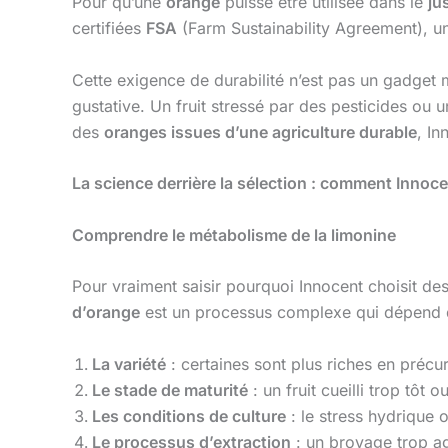
Pour qu’une
orange
puisse être utilisée dans le
ju
certifiées
FSA
(Farm Sustainability Agreement), un 
Cette exigence de durabilité n’est pas un gadget m
gustative. Un fruit stressé par des pesticides ou
des
oranges issues d’une agriculture durable
, In
La science derrière la sélection : comment Innoc
Comprendre le métabolisme de la limonine
Pour vraiment saisir pourquoi Innocent choisit de
d’orange
est un processus complexe qui dépend de
La variété
: certaines sont plus riches en préc
Le stade de maturité
: un fruit cueilli trop tôt
Les conditions de culture
: le stress hydrique 
Le processus d’extraction
: un broyage trop ag