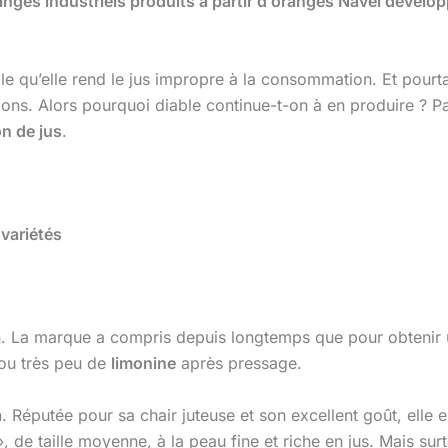
ranges industriels produits à partir d’oranges Navel dével
e qu’elle rend le jus impropre à la consommation. Et pourta
ons. Alors pourquoi diable continue-t-on à en produire ? P
on de jus
.
 variétés
on. La marque a compris depuis longtemps que pour obtenir
ou très peu de
limonine
après pressage.
a
. Réputée pour sa chair juteuse et son excellent goût, elle 
, de taille moyenne, à la peau fine et riche en jus. Mais s