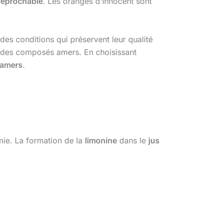
rréprochable
. Les oranges d’Innocent sont
des conditions qui préservent leur qualité
er des composés amers. En choisissant
 amers
.
imie. La formation de la
limonine
dans le
jus