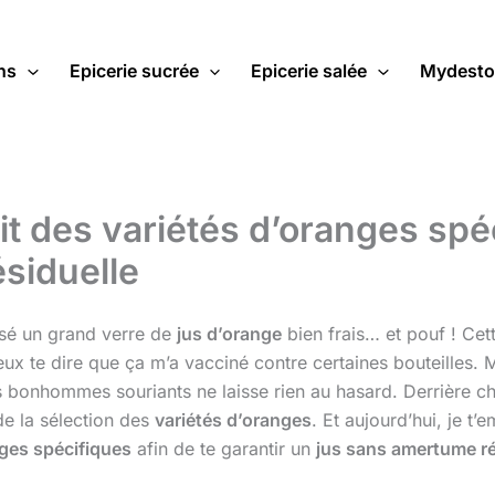
ns
Epicerie sucrée
Epicerie salée
Mydesto
t des variétés d’oranges spé
siduelle
ersé un grand verre de
jus d’orange
bien frais… et pouf ! Cet
 peux te dire que ça m’a vacciné contre certaines bouteilles.
s bonhommes souriants ne laisse rien au hasard. Derrière c
 de la sélection des
variétés d’oranges
. Et aujourd’hui, je t
ges spécifiques
afin de te garantir un
jus sans amertume ré