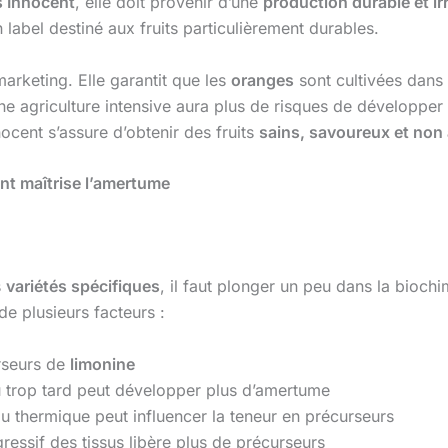
s Innocent
, elle doit provenir d’une
production durable et i
label destiné aux fruits particulièrement durables.
arketing. Elle garantit que les
oranges
sont cultivées dans 
 une agriculture intensive aura plus de risques de développ
nocent s’assure d’obtenir des fruits
sains, savoureux et non
ent maîtrise l’amertume
s
variétés spécifiques
, il faut plonger un peu dans la bioch
 plusieurs facteurs :
urseurs de
limonine
 ou trop tard peut développer plus d’amertume
ou thermique peut influencer la teneur en précurseurs
ressif des tissus libère plus de précurseurs