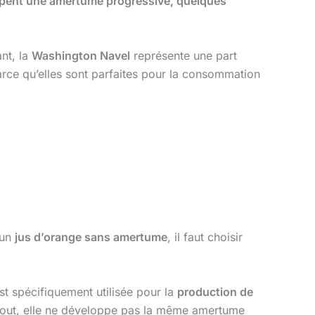
oppent une amertume progressive, quelques
nt, la
Washington Navel
représente une part
arce qu’elles sont parfaites pour la consommation
 un
jus d’orange sans amertume
, il faut choisir
est spécifiquement utilisée pour la
production de
urtout, elle ne développe pas la même amertume