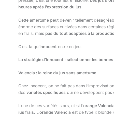
pressée, c’est une tout autre histoire.
Les jus d’o
heures après l’expression du jus
.
Cette amertume peut devenir tellement désagréabl
énorme des surfaces cultivées dans certaines régi
en frais, mais
pas du tout adaptées à la producti
C’est là qu’
Innocent
entre en jeu.
La stratégie d’Innocent : sélectionner les bonnes
Valencia : la reine du jus sans amertume
Chez Innocent, on ne fait pas dans l’improvisati
des
variétés spécifiques
qui ne développent pas 
L’une de ces variétés stars, c’est l’
orange Valenci
jus frais
. L’
orange Valencia
est de type « blonde »