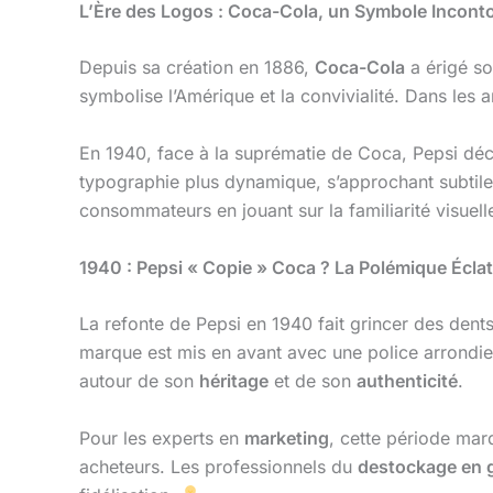
L’Ère des Logos : Coca-Cola, un Symbole Incont
Depuis sa création en 1886,
Coca-Cola
a érigé s
symbolise l’Amérique et la convivialité. Dans le
En 1940, face à la suprématie de Coca, Pepsi déc
typographie plus dynamique, s’approchant subtilem
consommateurs en jouant sur la familiarité visuell
1940 : Pepsi « Copie » Coca ? La Polémique Écla
La refonte de Pepsi en 1940 fait grincer des dent
marque est mis en avant avec une police arrondi
autour de son
héritage
et de son
authenticité
.
Pour les experts en
marketing
, cette période mar
acheteurs. Les professionnels du
destockage en 