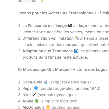
fidélisation.
Leçons pour les Acheteurs Professionnels : Des
La Puissance de l’Image
Un
logo
mémorable f
identité forte accélère les ventes, même en co
Différenciation vs. Imitation
Si Pepsi a puisé
stocks, misez sur des
marques
qui allient notor
Adaptation aux Tendances
Les géants co
produits dont l’image reste actuelle.
10 Marques qui Ont Marqué l’Histoire des Logos
Coca-Cola
(script rouge iconique)
Pepsi
(cercle rouge-bleu, années 1940)
Nike
(swoosh dynamique)
Apple
(simplicité high-tech)
McDonald’s
(arches dorées)