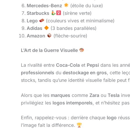
Mercedes-Benz
(étoile du luxe)
Starbucks
(sirène verte)
Lego
(couleurs vives et minimalisme)
Adidas
(3 bandes parallèles)
Amazon
(flèche-sourire)
L’Art de la Guerre Visuelle
La rivalité entre
Coca-Cola
et
Pepsi
dans les année
professionnels
du
destockage en gros
, cette le
stocks, tandis qu’une identité visuelle faible peut f
Alors que les
marques
comme
Zara
ou
Tesla
inve
privilégiez les
logos intemporels
, et n’hésitez pa
Enfin, rappelez-vous : derrière chaque
logo
réuss
l’image fait la différence.