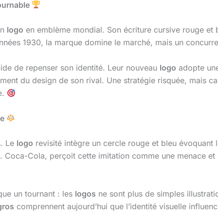
ournable
on
logo
en emblème mondial. Son écriture cursive rouge et b
s années 1930, la marque domine le marché, mais un concur
ide de repenser son identité. Leur nouveau
logo
adopte une 
ent du design de son rival. Une stratégie risquée, mais ca
e.
te
s. Le
logo
revisité intègre un cercle rouge et bleu évoquant 
e. Coca-Cola, perçoit cette imitation comme une menace et
que un tournant : les
logos
ne sont plus de simples illustrati
gros
comprennent aujourd’hui que l’identité visuelle influen