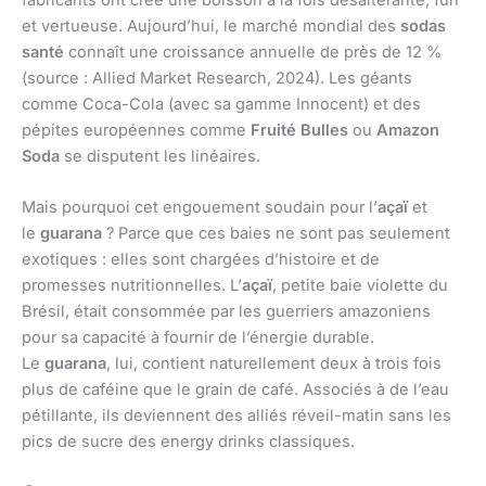
fabricants ont créé une boisson à la fois désaltérante, fun
et vertueuse. Aujourd’hui, le marché mondial des
sodas
santé
connaît une croissance annuelle de près de 12 %
(source : Allied Market Research, 2024). Les géants
comme Coca-Cola (avec sa gamme Innocent) et des
pépites européennes comme
Fruité Bulles
ou
Amazon
Soda
se disputent les linéaires.
Mais pourquoi cet engouement soudain pour l’
açaï
et
le
guarana
? Parce que ces baies ne sont pas seulement
exotiques : elles sont chargées d’histoire et de
promesses nutritionnelles. L’
açaï
, petite baie violette du
Brésil, était consommée par les guerriers amazoniens
pour sa capacité à fournir de l’énergie durable.
Le
guarana
, lui, contient naturellement deux à trois fois
plus de caféine que le grain de café. Associés à de l’eau
pétillante, ils deviennent des alliés réveil-matin sans les
pics de sucre des energy drinks classiques.