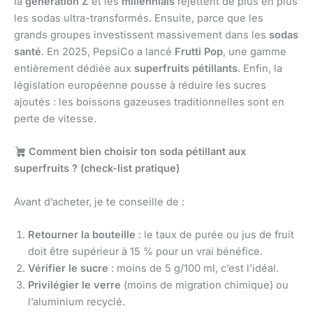
la
génération Z
et les
millennials
rejettent de plus en plus
les sodas ultra-transformés. Ensuite, parce que les
grands groupes investissent massivement dans les
sodas
santé
. En 2025, PepsiCo a lancé
Frutti Pop
, une gamme
entièrement dédiée aux
superfruits pétillants
. Enfin, la
législation européenne pousse à réduire les sucres
ajoutés : les boissons gazeuses traditionnelles sont en
perte de vitesse.
Comment bien choisir ton soda pétillant aux
superfruits ? (check-list pratique)
Avant d’acheter, je te conseille de :
Retourner la bouteille
: le taux de purée ou jus de fruit
doit être supérieur à 15 % pour un vrai bénéfice.
Vérifier le sucre
: moins de 5 g/100 ml, c’est l’idéal.
Privilégier le verre
(moins de migration chimique) ou
l’aluminium recyclé.