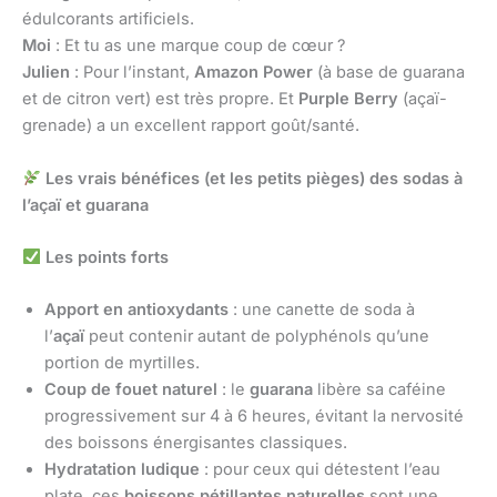
édulcorants artificiels.
Moi
: Et tu as une marque coup de cœur ?
Julien
: Pour l’instant,
Amazon Power
(à base de guarana
et de citron vert) est très propre. Et
Purple Berry
(açaï-
grenade) a un excellent rapport goût/santé.
Les vrais bénéfices (et les petits pièges) des sodas à
l’açaï et guarana
Les points forts
Apport en antioxydants
: une canette de soda à
l’
açaï
peut contenir autant de polyphénols qu’une
portion de myrtilles.
Coup de fouet naturel
: le
guarana
libère sa caféine
progressivement sur 4 à 6 heures, évitant la nervosité
des boissons énergisantes classiques.
Hydratation ludique
: pour ceux qui détestent l’eau
plate, ces
boissons pétillantes naturelles
sont une