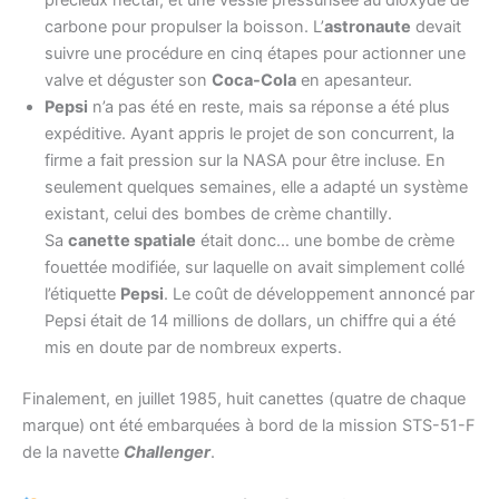
précieux nectar, et une vessie pressurisée au dioxyde de
carbone pour propulser la boisson. L’
astronaute
devait
suivre une procédure en cinq étapes pour actionner une
valve et déguster son
Coca-Cola
en apesanteur.
Pepsi
n’a pas été en reste, mais sa réponse a été plus
expéditive. Ayant appris le projet de son concurrent, la
firme a fait pression sur la NASA pour être incluse. En
seulement quelques semaines, elle a adapté un système
existant, celui des bombes de crème chantilly.
Sa
canette spatiale
était donc… une bombe de crème
fouettée modifiée, sur laquelle on avait simplement collé
l’étiquette
Pepsi
. Le coût de développement annoncé par
Pepsi était de 14 millions de dollars, un chiffre qui a été
mis en doute par de nombreux experts.
Finalement, en juillet 1985, huit canettes (quatre de chaque
marque) ont été embarquées à bord de la mission STS-51-F
de la navette
Challenger
.