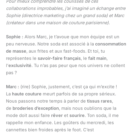
Pour mieux comprendre les coulisses de ces
collaborations improbables, j’ai imaginé un échange entre
Sophie (directrice marketing chez un grand soda) et Marc
(créateur dans une maison de couture parisienne).
Sophie :
Alors Marc, je t’avoue que mon équipe est un
peu nerveuse. Notre soda est associé à la
consommation
de masse
, aux frites et aux fast-foods. Et toi, tu
représentes le
savoir-faire français
, le
fait main
,
l’
exclusivité
. Tu n’as pas peur que nos univers ne collent
pas ?
Marc :
(rire) Sophie, justement, c’est ça qui m’excite !
La
haute couture
meurt parfois de sa propre sérieux.
Nous passons notre temps à parler de
tissus rares
,
de
broderies d’exception
, mais nous oublions que la
mode doit aussi faire
rêver
et
sourire
. Ton soda, il me
rappelle mon enfance. Les goûters du mercredi, les
cannettes bien froides après le foot. C’est