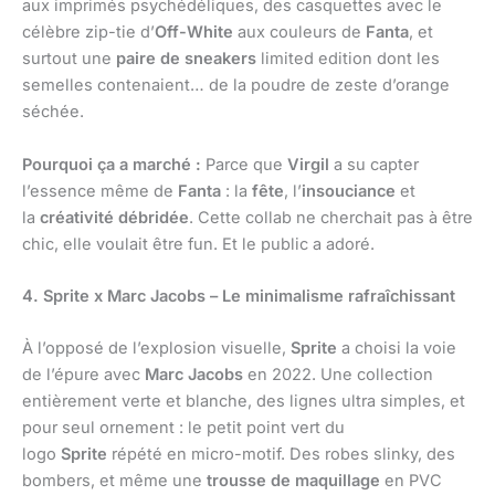
aux imprimés psychédéliques, des casquettes avec le
célèbre zip-tie d’
Off-White
aux couleurs de
Fanta
, et
surtout une
paire de sneakers
limited edition dont les
semelles contenaient… de la poudre de zeste d’orange
séchée.
Pourquoi ça a marché :
Parce que
Virgil
a su capter
l’essence même de
Fanta
: la
fête
, l’
insouciance
et
la
créativité débridée
. Cette collab ne cherchait pas à être
chic, elle voulait être fun. Et le public a adoré.
4. Sprite x Marc Jacobs – Le minimalisme rafraîchissant
À l’opposé de l’explosion visuelle,
Sprite
a choisi la voie
de l’épure avec
Marc Jacobs
en 2022. Une collection
entièrement verte et blanche, des lignes ultra simples, et
pour seul ornement : le petit point vert du
logo
Sprite
répété en micro-motif. Des robes slinky, des
bombers, et même une
trousse de maquillage
en PVC