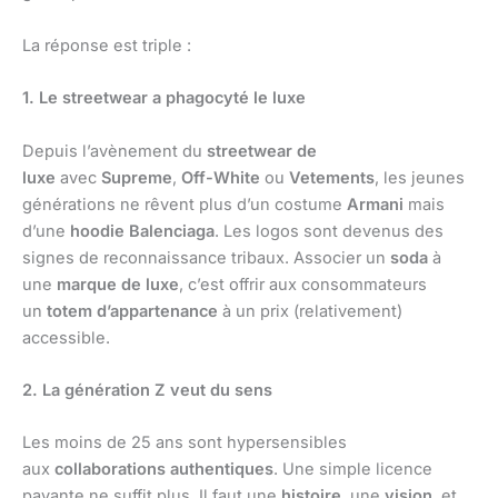
La réponse est triple :
1. Le streetwear a phagocyté le luxe
Depuis l’avènement du
streetwear de
luxe
avec
Supreme
,
Off-White
ou
Vetements
, les jeunes
générations ne rêvent plus d’un costume
Armani
mais
d’une
hoodie Balenciaga
. Les logos sont devenus des
signes de reconnaissance tribaux. Associer un
soda
à
une
marque de luxe
, c’est offrir aux consommateurs
un
totem d’appartenance
à un prix (relativement)
accessible.
2. La génération Z veut du sens
Les moins de 25 ans sont hypersensibles
aux
collaborations authentiques
. Une simple licence
payante ne suffit plus. Il faut une
histoire
, une
vision
, et