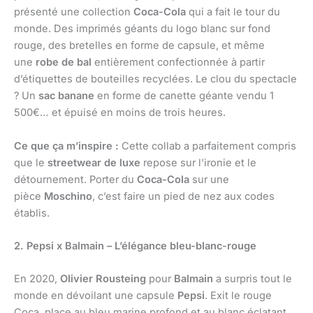
présenté une collection
Coca-Cola
qui a fait le tour du
monde. Des imprimés géants du logo blanc sur fond
rouge, des bretelles en forme de capsule, et même
une
robe de bal
entièrement confectionnée à partir
d’étiquettes de bouteilles recyclées. Le clou du spectacle
? Un
sac banane
en forme de canette géante vendu 1
500€… et épuisé en moins de trois heures.
Ce que ça m’inspire :
Cette collab a parfaitement compris
que le
streetwear de luxe
repose sur l’ironie et le
détournement. Porter du
Coca-Cola
sur une
pièce
Moschino
, c’est faire un pied de nez aux codes
établis.
2. Pepsi x Balmain – L’élégance bleu-blanc-rouge
En 2020,
Olivier Rousteing
pour
Balmain
a surpris tout le
monde en dévoilant une capsule
Pepsi
. Exit le rouge
Coca, place au bleu marine profond et au blanc éclatant.