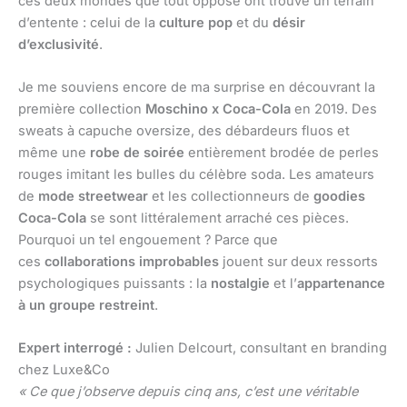
ces deux mondes que tout oppose ont trouvé un terrain
d’entente : celui de la
culture pop
et du
désir
d’exclusivité
.
Je me souviens encore de ma surprise en découvrant la
première collection
Moschino x Coca-Cola
en 2019. Des
sweats à capuche oversize, des débardeurs fluos et
même une
robe de soirée
entièrement brodée de perles
rouges imitant les bulles du célèbre soda. Les amateurs
de
mode streetwear
et les collectionneurs de
goodies
Coca-Cola
se sont littéralement arraché ces pièces.
Pourquoi un tel engouement ? Parce que
ces
collaborations improbables
jouent sur deux ressorts
psychologiques puissants : la
nostalgie
et l’
appartenance
à un groupe restreint
.
Expert interrogé :
Julien Delcourt, consultant en branding
chez Luxe&Co
« Ce que j’observe depuis cinq ans, c’est une véritable