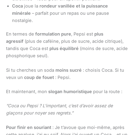
Coca
joue la
rondeur vanillée et la puissance
minérale
– parfait pour un repas ou une pause
nostalgie.
En termes de
formulation pure
, Pepsi est
plus
agressif
(plus de caféine, plus de sucre, acide citrique),
tandis que Coca est
plus équilibré
(moins de sucre, acide
phosphorique seul).
Si tu cherches un soda
moins sucré
: choisis Coca. Si tu
veux un
coup de fouet
: Pepsi.
Et maintenant, mon
slogan humoristique
pour la route :
“Coca ou Pepsi ? L’important, c’est d’avoir assez de
glaçons pour noyer ses regrets.”
Pour finir en souriant
: Je t’avoue que moi-même, après
cette analyse, j’ai eu soif. Alors j’ai ouvert un Coca… et un