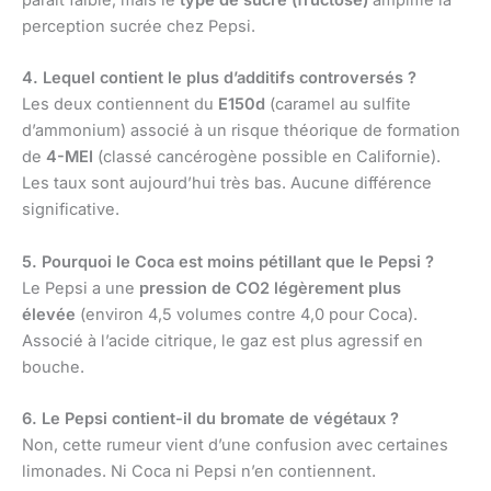
paraît faible, mais le
type de sucre (fructose)
amplifie la
perception sucrée chez Pepsi.
4. Lequel contient le plus d’additifs controversés ?
Les deux contiennent du
E150d
(caramel au sulfite
d’ammonium) associé à un risque théorique de formation
de
4-MEI
(classé cancérogène possible en Californie).
Les taux sont aujourd’hui très bas. Aucune différence
significative.
5. Pourquoi le Coca est moins pétillant que le Pepsi ?
Le Pepsi a une
pression de CO2 légèrement plus
élevée
(environ 4,5 volumes contre 4,0 pour Coca).
Associé à l’acide citrique, le gaz est plus agressif en
bouche.
6. Le Pepsi contient-il du bromate de végétaux ?
Non, cette rumeur vient d’une confusion avec certaines
limonades. Ni Coca ni Pepsi n’en contiennent.