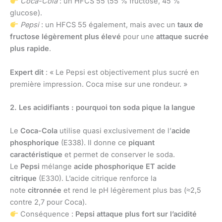
Coca-Cola
: un HFCS 55 (55 % fructose, 45 %
glucose).
Pepsi
: un HFCS 55 également, mais avec un
taux de
fructose légèrement plus élevé
pour une
attaque sucrée
plus rapide
.
Expert dit
: « Le Pepsi est objectivement plus sucré en
première impression. Coca mise sur une rondeur. »
2. Les acidifiants : pourquoi ton soda pique la langue
Le
Coca-Cola
utilise quasi exclusivement de l’
acide
phosphorique
(E338). Il donne ce
piquant
caractéristique
et permet de conserver le soda.
Le
Pepsi
mélange
acide phosphorique ET acide
citrique
(E330). L’acide citrique renforce la
note
citronnée
et rend le pH légèrement plus bas (≈2,5
contre 2,7 pour Coca).
Conséquence :
Pepsi attaque plus fort sur l’acidité