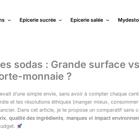
ns
Epicerie sucrée
Epicerie salée
Mydesto
es sodas : Grande surface vs
porte-monnaie ?
evait d’une simple envie, sans avoir à compter chaque centim
die et tes résolutions éthiques (manger mieux, consommer mo
ancier. Dans cet article, je te propose un comparatif sans 
rix
,
qualité des ingrédients
,
marques
et
impact environnem
budget.