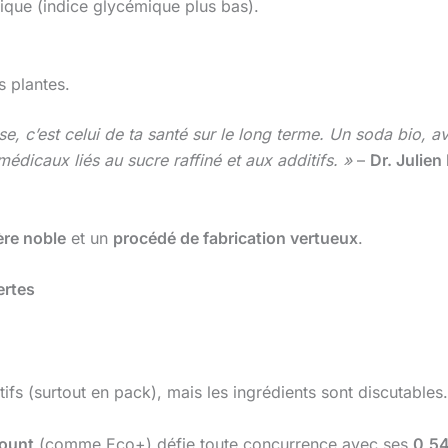
ique (indice glycémique plus bas).
s plantes.
sse, c’est celui de ta santé sur le long terme. Un soda bio, a
 médicaux liés au sucre raffiné et aux additifs. »
–
Dr. Julie
ère noble
et un
procédé de fabrication vertueux
.
ertes
tifs (surtout en pack), mais les ingrédients sont discutables
count
(comme Eco+) défie toute concurrence avec ses
0,54