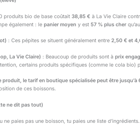
 (élevé)
0 produits bio de base coûtait
38,85 €
à La Vie Claire cont
impe également : le
panier moyen
y est
57 % plus cher
qu’au
ot)
: Ces pépites se situent généralement entre
2,50 € et 4
op, La Vie Claire)
: Beaucoup de produits sont à
prix enga
ention, certains produits spécifiques (comme le cola bio) p
produit, le tarif en boutique spécialisée peut être jusqu’à 
sition de ces boissons.
tte ne dit pas tout)
u ne paies pas une boisson, tu paies une liste d’ingrédients.