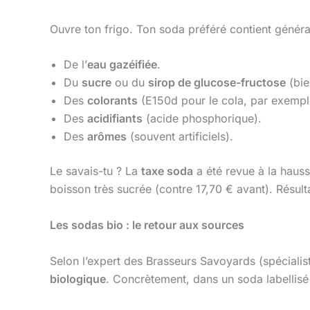
Ouvre ton frigo. Ton soda préféré contient généra
De l’
eau gazéifiée
.
Du
sucre
ou du
sirop de glucose-fructose
(bie
Des
colorants
(E150d pour le cola, par exempl
Des
acidifiants
(acide phosphorique).
Des
arômes
(souvent artificiels).
Le savais-tu ? La
taxe soda
a été revue à la hauss
boisson très sucrée (contre 17,70 € avant). Résulta
Les sodas bio : le retour aux sources
Selon l’expert des Brasseurs Savoyards (spécialist
biologique
. Concrètement, dans un soda labellisé