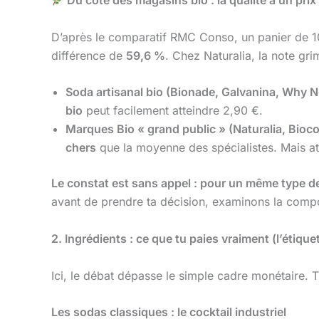
Du côté des magasins bio : la qualité a un prix
D’après le comparatif RMC Conso, un panier de 1
différence de
59,6 %
. Chez Naturalia, la note gr
Soda artisanal bio (Bionade, Galvanina, Why N
bio
peut facilement atteindre 2,90 €.
Marques Bio « grand public » (Naturalia, Bioco
chers
que la moyenne des spécialistes. Mais att
Le constat est sans appel : pour un même type de 
avant de prendre ta décision, examinons la compo
2. Ingrédients : ce que tu paies vraiment (l’étique
Ici, le débat dépasse le simple cadre monétaire. T
Les sodas classiques : le cocktail industriel