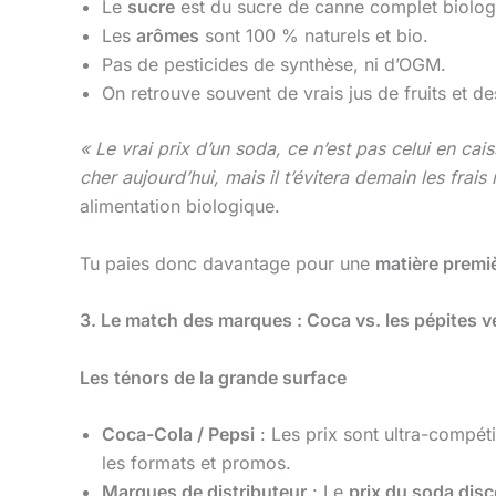
Le
sucre
est du sucre de canne complet biolog
Les
arômes
sont 100 % naturels et bio.
Pas de pesticides de synthèse, ni d’OGM.
On retrouve souvent de vrais jus de fruits et de
« Le vrai prix d’un soda, ce n’est pas celui en cai
cher aujourd’hui, mais il t’évitera demain les frais
alimentation biologique.
Tu paies donc davantage pour une
matière premi
3. Le match des marques : Coca vs. les pépites v
Les ténors de la grande surface
Coca-Cola / Pepsi
: Les prix sont ultra-compéti
les formats et promos.
Marques de distributeur
: Le
prix du soda dis