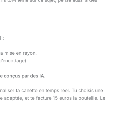
ris toi-même sur ce sujet, pense aussi à des
 :
la mise en rayon.
 d’encodage).
ée conçus par des IA
.
liser ta canette en temps réel. Tu choisis une
 adaptée, et te facture 15 euros la bouteille. Le