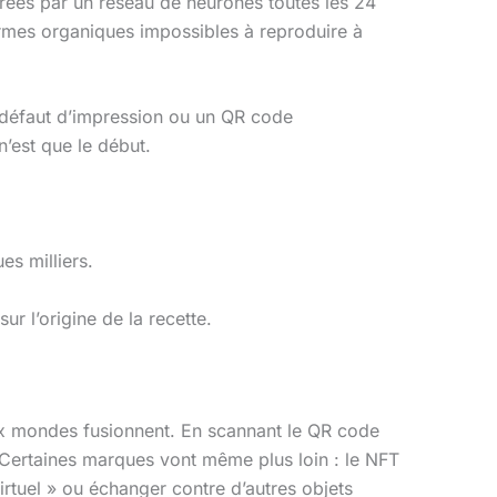
érées par un réseau de neurones toutes les 24
rmes organiques impossibles à reproduire à
un défaut d’impression ou un QR code
n’est que le début.
es milliers.
r l’origine de la recette.
ux mondes fusionnent. En scannant le QR code
le. Certaines marques vont même plus loin : le NFT
irtuel » ou échanger contre d’autres objets