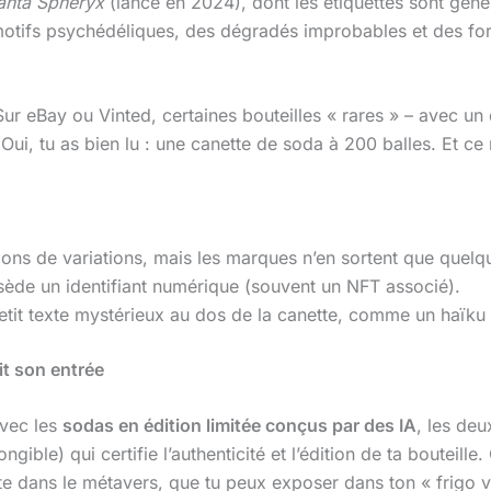
anta Spheryx
(lancé en 2024), dont les étiquettes sont gén
motifs psychédéliques, des dégradés improbables et des fo
 Sur eBay ou Vinted, certaines bouteilles « rares » – avec 
Oui, tu as bien lu : une canette de soda à 200 balles. Et ce 
lions de variations, mais les marques n’en sortent que quelqu
sède un identifiant numérique (souvent un NFT associé).
etit texte mystérieux au dos de la canette, comme un haïku su
it son entrée
Avec les
sodas en édition limitée conçus par des IA
, les de
ngible) qui certifie l’authenticité et l’édition de ta bouteil
te dans le métavers, que tu peux exposer dans ton « frigo v