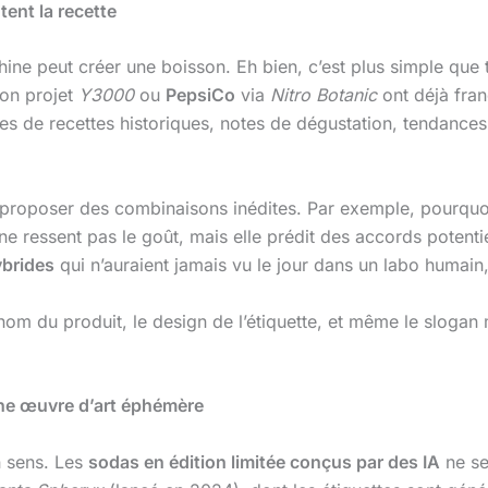
tent la recette
peut créer une boisson. Eh bien, c’est plus simple que tu
on projet
Y3000
ou
PepsiCo
via
Nitro Botanic
ont déjà fran
s de recettes historiques, notes de dégustation, tendances
r proposer des combinaisons inédites. Par exemple, pourquo
e ressent pas le goût, mais elle prédit des accords potenti
ybrides
qui n’auraient jamais vu le jour dans un labo humain
 nom du produit, le design de l’étiquette, et même le sloga
 une œuvre d’art éphémère
 sens. Les
sodas en édition limitée conçus par des IA
ne se