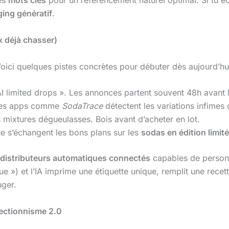
es
mots clés
pour un référencement naturel optimal. Si tu éc
ing génératif
.
x déjà chasser)
oici quelques pistes concrètes pour débuter dès aujourd’hui
I limited drops ». Les annonces partent souvent 48h avant 
nes apps comme
SodaTrace
détectent les variations infimes
s mixtures dégueulasses. Bois avant d’acheter en lot.
ue s’échangent les bons plans sur les
sodas en édition limit
distributeurs automatiques connectés
capables de personna
 ») et l’IA imprime une étiquette unique, remplit une recette
uger.
lectionnisme 2.0