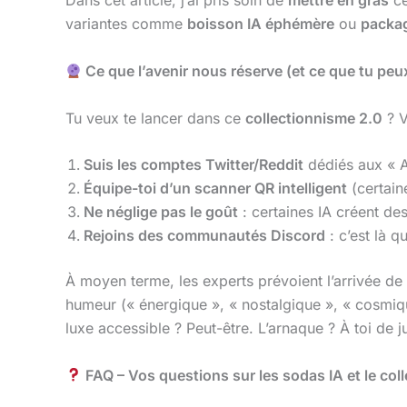
Dans cet article, j’ai pris soin de
mettre en gras
c
variantes comme
boisson IA éphémère
ou
packag
Ce que l’avenir nous réserve (et ce que tu peu
Tu veux te lancer dans ce
collectionnisme 2.0
? V
Suis les comptes Twitter/Reddit
dédiés aux « A
Équipe-toi d’un scanner QR intelligent
(certai
Ne néglige pas le goût
: certaines IA créent de
Rejoins des communautés Discord
: c’est là q
À moyen terme, les experts prévoient l’arrivée de
humeur (« énergique », « nostalgique », « cosmique
luxe accessible ? Peut-être. L’arnaque ? À toi de j
FAQ – Vos questions sur les sodas IA et le col