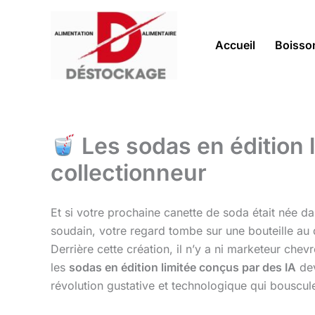
Aller
au
contenu
Accueil
Boisso
Les sodas en édition l
collectionneur
Et si votre prochaine canette de soda était née da
soudain, votre regard tombe sur une bouteille a
Derrière cette création, il n’y a ni marketeur che
les
sodas en édition limitée conçus par des IA
dev
révolution gustative et technologique qui bousc