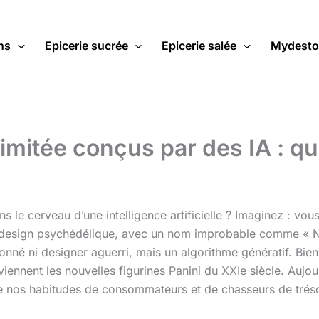
ns
Epicerie sucrée
Epicerie salée
Mydesto
imitée conçus par des IA : qu
ns le cerveau d’une intelligence artificielle ? Imaginez : 
u design psychédélique, avec un nom improbable comme « N
vronné ni designer aguerri, mais un algorithme génératif. Bi
iennent les nouvelles figurines Panini du XXIe siècle. Aujou
ule nos habitudes de consommateurs et de chasseurs de tré