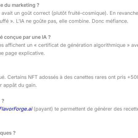
te du marketing ?
it un goût correct (plutôt fruité-cosmique). En revanche,
ffé ». L’IA ne goûte pas, elle combine. Donc méfiance.
té conçue par une IA ?
es affichent un « certificat de génération algorithmique »
ne page explicative.
qué. Certains NFT adossés à des canettes rares ont pris +50
r appât du gain.
 ?
FlavorForge.ai
(payant) te permettent de générer des recette
iques ?