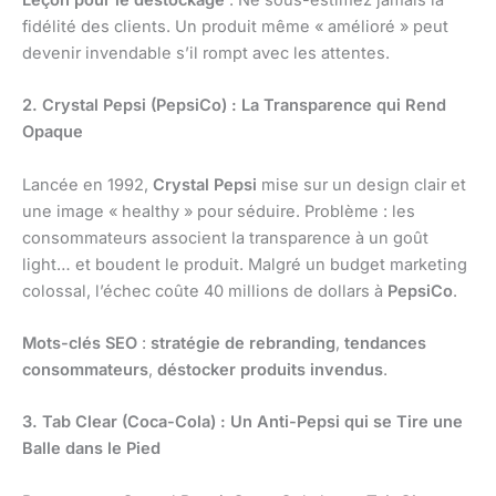
Leçon pour le déstockage
: Ne sous-estimez jamais la
fidélité des clients. Un produit même « amélioré » peut
devenir invendable s’il rompt avec les attentes.
2. Crystal Pepsi (PepsiCo) : La Transparence qui Rend
Opaque
Lancée en 1992,
Crystal Pepsi
mise sur un design clair et
une image « healthy » pour séduire. Problème : les
consommateurs associent la transparence à un goût
light… et boudent le produit. Malgré un budget marketing
colossal, l’échec coûte 40 millions de dollars à
PepsiCo
.
Mots-clés SEO
:
stratégie de rebranding
,
tendances
consommateurs
,
déstocker produits invendus
.
3. Tab Clear (Coca-Cola) : Un Anti-Pepsi qui se Tire une
Balle dans le Pied