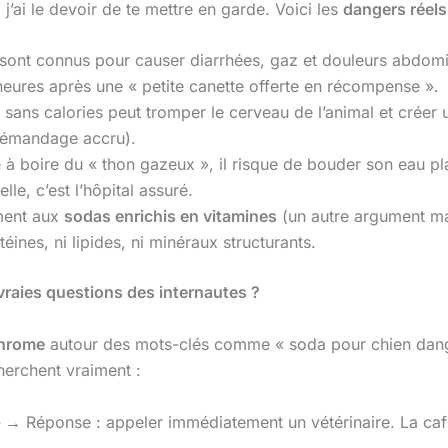
j’ai le devoir de te mettre en garde. Voici les
dangers réels
ls sont connus pour causer diarrhées, gaz et douleurs abdom
s heures après une « petite canette offerte en récompense ».
 sans calories peut tromper le cerveau de l’animal et créer u
émandage accru).
e à boire du « thon gazeux », il risque de bouder son eau plat
lle, c’est l’hôpital assuré.
ment aux
sodas enrichis en vitamines
(un autre argument ma
éines, ni lipides, ni minéraux structurants.
 vraies questions des internautes ?
Chrome
autour des mots-clés comme « soda pour chien dange
herchent vraiment :
→ Réponse : appeler immédiatement un vétérinaire. La café