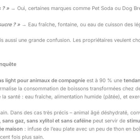
 ? »
→ Oui, certaines marques comme Pet Soda ou Dog Brew 
ucre ? »
→ Eau fraîche, fontaine, ou eau de cuisson des lé
is aussi une grande confusion. Les propriétaires veulent ch
enquête
s light pour animaux de compagnie
est à 90 % une
tenda
normalise la consommation de boissons transformées chez de
e la santé : eau fraîche, alimentation humide (pâtée), et exer
bain. Dans des cas très précis – animal âgé déshydraté, co
 sans gaz, sans xylitol et sans caféine
peut servir de
stimu
ée maison
: infuse de l’eau plate avec un peu de thon en boî
 cent fois plus sain.