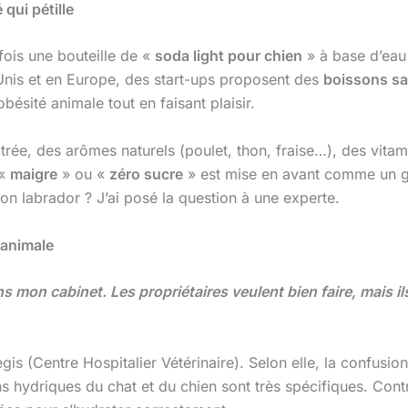
qui pétille
 fois une bouteille de «
soda light pour chien
» à base d’eau
Unis et en Europe, des start-ups proposent des
boissons sa
bésité animale tout en faisant plaisir.
trée, des arômes naturels (poulet, thon, fraise…), des vita
 «
maigre
» ou «
zéro sucre
» est mise en avant comme un ga
n labrador ? J’ai posé la question à une experte.
e animale
s mon cabinet. Les propriétaires veulent bien faire, mais i
egis (Centre Hospitalier Vétérinaire). Selon elle, la confusio
 hydriques du chat et du chien sont très spécifiques. Contra