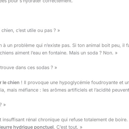
ées pour s’hydrater correctement.
hien, c’est utile ou pas ? »
à un problème qui n’existe pas. Si ton animal boit peu, il f
 chiens aiment l’eau en fontaine. Mais un soda ? Non. »
 trouve dans ces sodas ? »
r le chien
! Il provoque une hypoglycémie foudroyante et un
a, mais méfiance : les arômes artificiels et l’acidité peuvent 
? »
 insuffisant rénal chronique qui refuse totalement de boire.
leurre hydrique ponctuel
. C’est tout. »