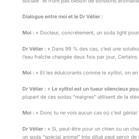
sociale” et n’ont pas besoin de boissons aromatis
Dialogue entre moi et le Dr Vétier :
Moi :
« Docteur, concrètement, un soda light pour c
Dr Vétier :
« Dans 99 % des cas, c’est une solution 
l’eau fraîche changée deux fois par jour. Certains
Moi :
« Et les édulcorants comme le xylitol, on en
Dr Vétier :
«
Le xylitol est un tueur silencieux pou
plupart de ces sodas “maigres” utilisent de la stévi
Moi :
« Donc tu ne vois aucun cas où c’est génial 
Dr Vétier :
« Si, peut-être pour un chien ou un chat
un soda “spécial animal” très dilué peut servir de