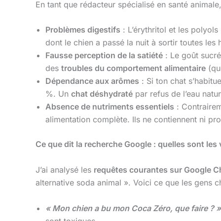
En tant que rédacteur spécialisé en santé animale, 
Problèmes digestifs
: L’érythritol et les polyo
dont le chien a passé la nuit à sortir toutes le
Fausse perception de la satiété
: Le goût sucré
des
troubles du comportement alimentaire
(qu
Dépendance aux arômes
: Si ton chat s’habitu
%. Un
chat déshydraté
par refus de l’eau nature
Absence de nutriments essentiels
: Contraire
alimentation complète. Ils ne contiennent ni prot
Ce que dit la recherche Google : quelles sont les
J’ai analysé les
requêtes courantes sur Google 
alternative soda animal ». Voici ce que les gens c
« Mon chien a bu mon Coca Zéro, que faire ? »
sont toxiques.