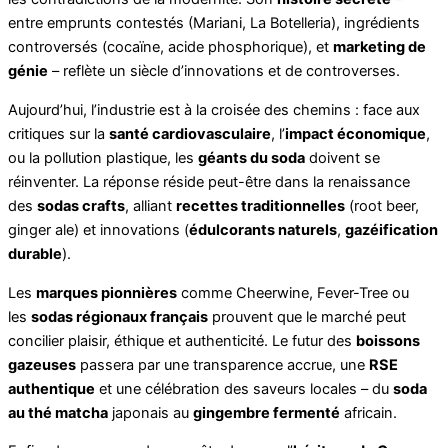
entre emprunts contestés (Mariani, La Botelleria), ingrédients
controversés (cocaïne, acide phosphorique), et
marketing de
génie
– reflète un siècle d’innovations et de controverses.
Aujourd’hui, l’industrie est à la croisée des chemins : face aux
critiques sur la
santé cardiovasculaire
, l’
impact économique
,
ou la pollution plastique, les
géants du soda
doivent se
réinventer. La réponse réside peut-être dans la renaissance
des
sodas crafts
, alliant
recettes traditionnelles
(root beer,
ginger ale) et innovations (
édulcorants naturels
,
gazéification
durable
).
Les
marques pionnières
comme Cheerwine, Fever-Tree ou
les
sodas régionaux français
prouvent que le marché peut
concilier plaisir, éthique et authenticité. Le futur des
boissons
gazeuses
passera par une transparence accrue, une
RSE
authentique
et une célébration des saveurs locales – du
soda
au thé matcha
japonais au
gingembre fermenté
africain.