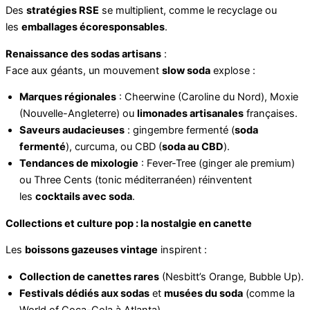
Des
stratégies RSE
se multiplient, comme le recyclage ou
les
emballages écoresponsables
.
Renaissance des sodas artisans
:
Face aux géants, un mouvement
slow soda
explose :
Marques régionales
: Cheerwine (Caroline du Nord), Moxie
(Nouvelle-Angleterre) ou
limonades artisanales
françaises.
Saveurs audacieuses
: gingembre fermenté (
soda
fermenté
), curcuma, ou CBD (
soda au CBD
).
Tendances de mixologie
: Fever-Tree (ginger ale premium)
ou Three Cents (tonic méditerranéen) réinventent
les
cocktails avec soda
.
Collections et culture pop : la nostalgie en canette
Les
boissons gazeuses vintage
inspirent :
Collection de canettes rares
(Nesbitt’s Orange, Bubble Up).
Festivals dédiés aux sodas
et
musées du soda
(comme la
World of Coca-Cola à Atlanta).