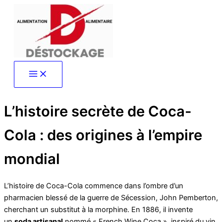
Aller
au
contenu
L’histoire secrète de Coca-
Cola : des origines à l’empire
mondial
L’histoire de Coca-Cola commence dans l’ombre d’un
pharmacien blessé de la guerre de Sécession, John Pemberton,
cherchant un substitut à la morphine. En 1886, il invente
un
soda artisanal
nommé « French Wine Coca », inspiré du vin