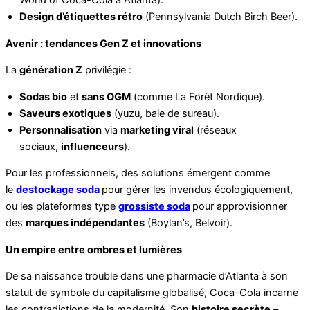
Design d’étiquettes rétro
(Pennsylvania Dutch Birch Beer).
Avenir : tendances Gen Z et innovations
La
génération Z
privilégie :
Sodas bio
et
sans OGM
(comme La Forêt Nordique).
Saveurs exotiques
(yuzu, baie de sureau).
Personnalisation
via
marketing viral
(réseaux
sociaux,
influenceurs
).
Pour les professionnels, des solutions émergent comme
le
destockage soda
pour gérer les invendus écologiquement,
ou les plateformes type
grossiste soda
pour approvisionner
des
marques indépendantes
(Boylan’s, Belvoir).
Un empire entre ombres et lumières
De sa naissance trouble dans une pharmacie d’Atlanta à son
statut de symbole du capitalisme globalisé, Coca-Cola incarne
les contradictions de la modernité. Son
histoire secrète
–