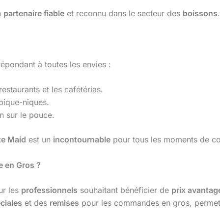
n
partenaire fiable
et reconnu dans le secteur des
boissons
.
répondant à toutes les envies :
estaurants et les cafétérias.
 pique-niques.
 sur le pouce.
te Maid
est un
incontournable
pour tous les moments de con
e en Gros ?
ur les
professionnels
souhaitant bénéficier de
prix avantag
ciales
et des
remises
pour les commandes en gros, permetta