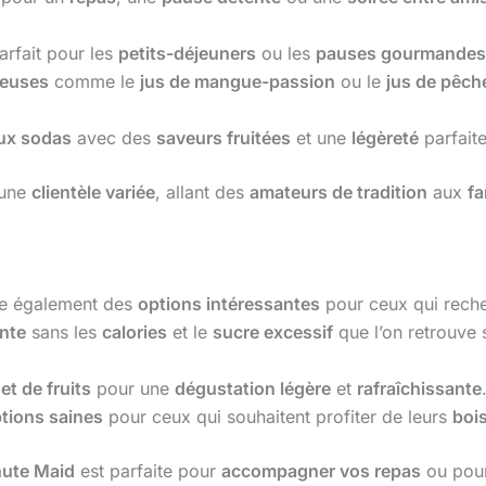
parfait pour les
petits-déjeuners
ou les
pauses gourmandes
ieuses
comme le
jus de mangue-passion
ou le
jus de pêch
aux sodas
avec des
saveurs fruitées
et une
légèreté
parfait
 une
clientèle variée
, allant des
amateurs de tradition
aux
fa
e également des
options intéressantes
pour ceux qui rech
ante
sans les
calories
et le
sucre excessif
que l’on retrouve
et de fruits
pour une
dégustation légère
et
rafraîchissante
tions saines
pour ceux qui souhaitent profiter de leurs
boi
ute Maid
est parfaite pour
accompagner vos repas
ou pou