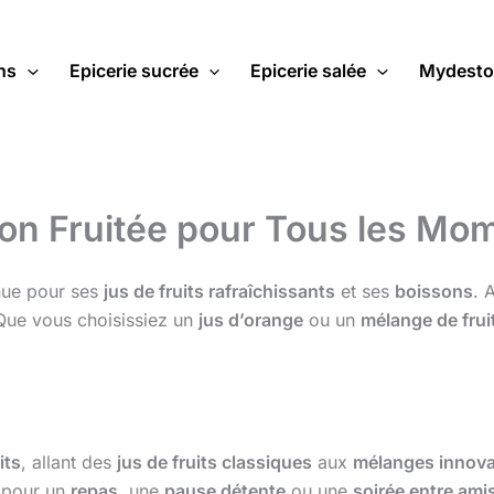
ns
Epicerie sucrée
Epicerie salée
Mydesto
on Fruitée pour Tous les Mo
nue pour ses
jus de fruits rafraîchissants
et ses
boissons
. 
Que vous choisissiez un
jus d’orange
ou un
mélange de frui
its
, allant des
jus de fruits classiques
aux
mélanges innov
t pour un
repas
, une
pause détente
ou une
soirée entre ami