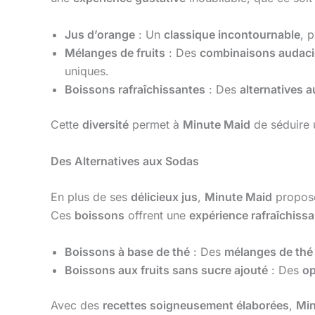
Jus d’orange
: Un
classique incontournable
, 
Mélanges de fruits
: Des
combinaisons audac
uniques.
Boissons rafraîchissantes
: Des
alternatives 
Cette
diversité
permet à
Minute Maid
de séduire
Des Alternatives aux Sodas
En plus de ses
délicieux jus
,
Minute Maid
propos
Ces
boissons
offrent une
expérience rafraîchiss
Boissons à base de thé
: Des
mélanges de thé 
Boissons aux fruits sans sucre ajouté
: Des
op
Avec des
recettes soigneusement élaborées
,
Min