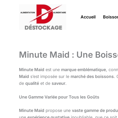
Aller
au
contenu
Accueil
Boisso
Minute Maid : Une Boiss
Minute Maid
est une
marque emblématique
, con
Maid
s’est imposée sur le
marché des boissons
. 
de
qualité
et de
saveur
.
Une Gamme Variée pour Tous les Goûts
Minute Maid
propose une
vaste gamme de produ
une
expérience gustative
inoubliable, que ce soi