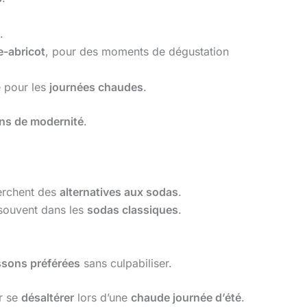
.
e-abricot
, pour des moments de dégustation
e pour les
journées chaudes
.
ns de modernité
.
erchent des
alternatives aux sodas
.
 souvent dans les
sodas classiques
.
.
ssons préférées
sans culpabiliser.
r se
désaltérer
lors d’une
chaude journée d’été
.