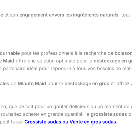
re
et son
engagement envers les ingrédients naturels
, tou
tournable
pour les professionnels à la recherche de
boisson
e Maid
offre une solution optimale pour le
déstockage en g
e partenaire idéal pour répondre à tous vos besoins en mat
iales
de
Minute Maid
pour le
déstockage en gros
et offrez 
en, que ce soit pour un goûter délicieux ou un moment de d
s souhaitez acheter en grande quantité, le
grossiste sodas
o
étitifs sur
Grossiste sodas ou Vente en gros sodas
.