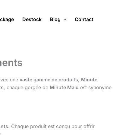
ckage
Destock
Blog
Contact
ments
Avec une
vaste gamme de produits
,
Minute
ts
, chaque gorgée de
Minute Maid
est synonyme
ants
. Chaque produit est conçu pour offrir
s
.