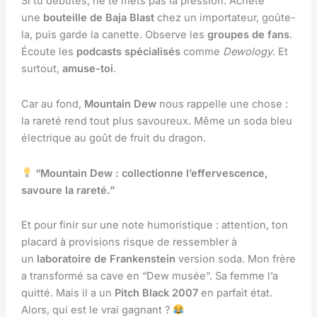
Si tu débutes, ne te mets pas la pression. Achète
une
bouteille de Baja Blast
chez un importateur, goûte-
la, puis garde la canette. Observe les
groupes de fans
.
Écoute les
podcasts spécialisés
comme
Dewology
. Et
surtout,
amuse-toi
.
Car au fond,
Mountain Dew
nous rappelle une chose :
la rareté rend tout plus savoureux. Même un soda bleu
électrique au goût de fruit du dragon.
“Mountain Dew : collectionne l’effervescence,
savoure la rareté.”
Et pour finir sur une note humoristique : attention, ton
placard à provisions risque de ressembler à
un
laboratoire de Frankenstein
version soda. Mon frère
a transformé sa cave en “Dew musée”. Sa femme l’a
quitté. Mais il a un
Pitch Black 2007
en parfait état.
Alors, qui est le vrai gagnant ?