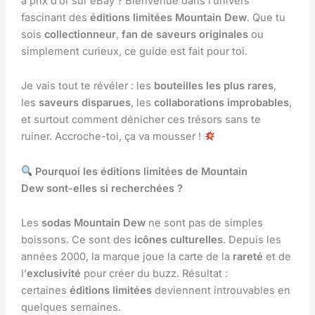
à prix d’or sur eBay ? Bienvenue dans l’univers
fascinant des
éditions limitées Mountain Dew
. Que tu
sois
collectionneur
,
fan de saveurs originales
ou
simplement curieux, ce guide est fait pour toi.
Je vais tout te révéler : les
bouteilles les plus rares
,
les
saveurs disparues
, les
collaborations improbables
,
et surtout comment dénicher ces trésors sans te
ruiner. Accroche-toi, ça va mousser !
Pourquoi les éditions limitées de Mountain
Dew sont-elles si recherchées ?
Les
sodas Mountain Dew
ne sont pas de simples
boissons. Ce sont des
icônes culturelles
. Depuis les
années 2000, la marque joue la carte de la
rareté
et de
l’
exclusivité
pour créer du buzz. Résultat :
certaines
éditions limitées
deviennent introuvables en
quelques semaines.