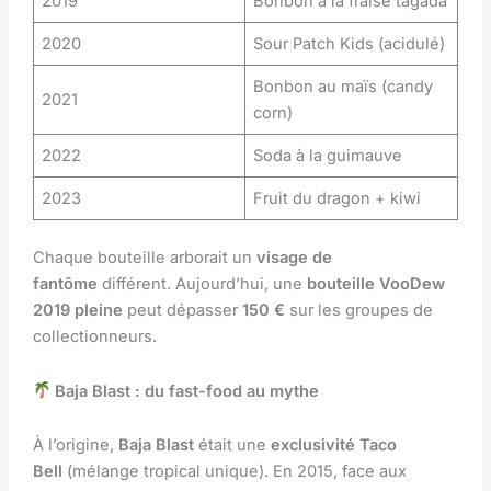
2019
Bonbon à la fraise tagada
2020
Sour Patch Kids (acidulé)
Bonbon au maïs (candy
2021
corn)
2022
Soda à la guimauve
2023
Fruit du dragon + kiwi
Chaque bouteille arborait un
visage de
fantôme
différent. Aujourd’hui, une
bouteille VooDew
2019 pleine
peut dépasser
150 €
sur les groupes de
collectionneurs.
Baja Blast : du fast-food au mythe
À l’origine,
Baja Blast
était une
exclusivité Taco
Bell
(mélange tropical unique). En 2015, face aux