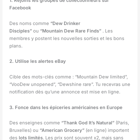
1. Rejoins les groupes de collectionneurs sur
Facebook
Des noms comme
“Dew Drinker
Disciples”
ou
“Mountain Dew Rare Finds”
. Les
membres y postent les nouvelles sorties et les bons
plans.
2. Utilise les alertes eBay
Cible des mots-clés comme : “Mountain Dew limited”,
“VooDew unopened”, “Dewshine rare”. Tu recevras une
notification dès qu’une annonce est mise en ligne.
3. Fonce dans les épiceries américaines en Europe
Des enseignes comme
“Thank God It’s Natural”
(Paris,
Bruxelles) ou
“American Grocery”
(en ligne) importent
des
lots limités
. Les prix sont souvent x2, mais sans